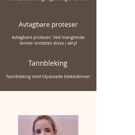
Avtagbare proteser
Avtagbare proteser: Ved manglende
tenner erstattes disse i akryl
Tannbleking
Tannbleking med tilpassede blekeskinner
TANNLEGENE