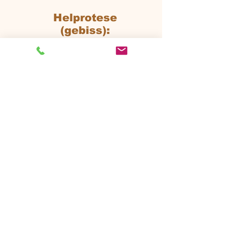
Helprotese
(gebiss):
15500kr
Partiell protese:
15500kr
Ukomplisert
ekstraksjon:
fra 1750kr
2 bitewing:
150kr
4 bitewing:
260kr